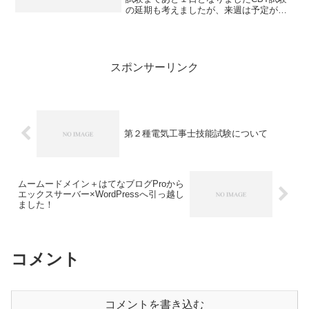
の延期も考えましたが、来週は予定が入
っていて、そこまでプラスの勉強ができ
ないことがわかり、明日の14時半〜で受
験することになりました 今の進捗状況
は、過去問20回分...
スポンサーリンク
第２種電気工事士技能試験について
ムームードメイン＋はてなブログProから
エックスサーバー×WordPressへ引っ越し
ました！
コメント
コメントを書き込む