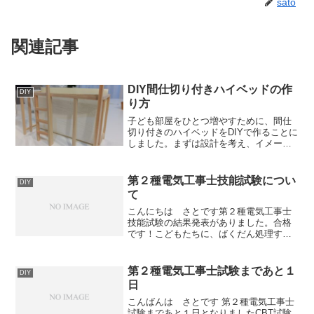
sato
関連記事
DIY間仕切り付きハイベッドの作
DIY
り方
子ども部屋をひとつ増やすために、間仕
切り付きのハイベッドをDIYで作ることに
しました。まずは設計を考え、イメージ
が分かりやすいようにミニチュア模型も
作成しました。模型を作ってみると、完
成後の部屋の雰囲気が想像しやすくな
第２種電気工事士技能試験につい
DIY
り、「これならいけそう...
て
こんにちは さとです第２種電気工事士
技能試験の結果発表がありました。合格
です！こどもたちに、ばくだん処理する
んだろ？と揶揄られながらも頑張って練
習した甲斐がありました。技能試験当日
について参考にしていただければ…ま
第２種電気工事士試験まであと１
DIY
ず、会場は地元の私立大学で...
日
こんばんは さとです 第２種電気工事士
試験まであと１日となりましたCBT試験